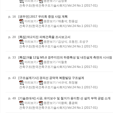
미리보기
/
원문보기
/ 김성호
건축구조(한국건축구조기술사회지):Vol.24 No.1 (2017-01)
p.
16
[권두언] 2017 우리회 중점 사업 계획
미리보기
/
원문보기
/ 채흥석; 한용섭
건축구조(한국건축구조기술사회지):Vol.24 No.1 (2017-01)
p.
20
[특집] 912지진 피해건축물 조사보고서
미리보기
/
원문보기
/ 김상식; 조동진; 조성구
건축구조(한국건축구조기술사회지):Vol.24 No.1 (2017-01)
p.
33
[특집] 9월 12일 M5.8 경주지진의 하중특성 및 내진설계 측면의 시사점
미리보기
/
원문보기
/ 이철호
건축구조(한국건축구조기술사회지):Vol.24 No.1 (2017-01)
p.
43
[구조설계기사] 경의선 공덕역 복합빌딩 구조설계
미리보기
/
원문보기
/ 서규석; 최정봉
건축구조(한국건축구조기술사회지):Vol.24 No.1 (2017-01)
p.
49
[기술초대석] 시공, 유지보수 및 철거가 용이한 선 설치 부착 공법 소개
미리보기
/
원문보기
/ 이왕희; 홍광희
건축구조(한국건축구조기술사회지):Vol.24 No.1 (2017-01)