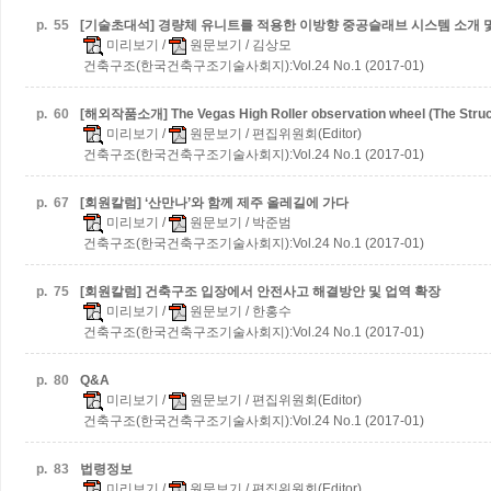
p.
55
[기술초대석] 경량체 유니트를 적용한 이방향 중공슬래브 시스템 소개 및 
미리보기
/
원문보기
/ 김상모
건축구조(한국건축구조기술사회지):Vol.24 No.1 (2017-01)
p.
60
[해외작품소개] The Vegas High Roller observation wheel (The Struct
미리보기
/
원문보기
/ 편집위원회(Editor)
건축구조(한국건축구조기술사회지):Vol.24 No.1 (2017-01)
p.
67
[회원칼럼] ‘산만나’와 함께 제주 올레길에 가다
미리보기
/
원문보기
/ 박준범
건축구조(한국건축구조기술사회지):Vol.24 No.1 (2017-01)
p.
75
[회원칼럼] 건축구조 입장에서 안전사고 해결방안 및 업역 확장
미리보기
/
원문보기
/ 한홍수
건축구조(한국건축구조기술사회지):Vol.24 No.1 (2017-01)
p.
80
Q&A
미리보기
/
원문보기
/ 편집위원회(Editor)
건축구조(한국건축구조기술사회지):Vol.24 No.1 (2017-01)
p.
83
법령정보
미리보기
/
원문보기
/ 편집위원회(Editor)