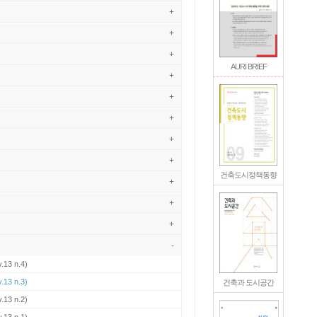
+
+
+
AURI BRIEF
+
+
+
+
+
건축도시정책동향
+
+
+
-
.13 n.4)
.13 n.3)
건축과 도시공간
.13 n.2)