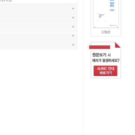
.13 n.1)
+
+
+
단행본
+
+