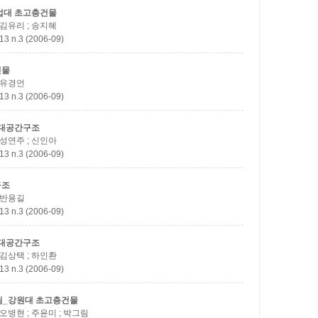
산업대
초고층건물
; 김유리 ; 송지혜
.3 (2006-09)
건물
; 유경언
.3 (2006-09)
대공간구조
; 성연주 ; 신인아
.3 (2006-09)
구조
; 반용길
.3 (2006-09)
대공간구조
; 김상택 ; 하인환
.3 (2006-09)
그림_강원대
초고층건물
 오병현 ; 주윤미 ; 박그림