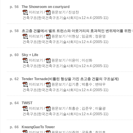
p.
56
The Showroom on courtyard
미리보기
/
원문보기
/ 진성찬
건축구조(한국건축구조기술사회지):v.12 n.4 (2005-11)
p.
58
초고층 건물에서 벨트 트런스와 아웃거리의 효과적인 변위제어를 위한
미리보기
/
원문보기
/ 이현상 ; 임금희 ; 정윤영
건축구조(한국건축구조기술사회지):v.12 n.4 (2005-11)
p.
60
Sky + Life
미리보기
/
원문보기
/ 이윤미 ; 이선화
건축구조(한국건축구조기술사회지):v.12 n.4 (2005-11)
p.
62
Tender Tornade(비틀린 형상을 가진 초고층 건물의 구조설계)
미리보기
/
원문보기
/ 김기훈 ; 박흥수 ; 변태우
건축구조(한국건축구조기술사회지):v.12 n.4 (2005-11)
p.
64
TWIST
미리보기
/
원문보기
/ 최흥순 ; 김준우 ; 이율광
건축구조(한국건축구조기술사회지):v.12 n.4 (2005-11)
p.
66
KwangGaeTo Tower
미리보기
/
원문보기
/ 이주영 ; 국동훈 ; 최인호