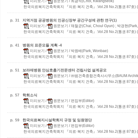
미리보기
/
원문보기
/ 최광석(Choi, Kwangseok)
한국의료복지건축학회지 『의료·복지 건축』:Vol.28 No.2(통권 87호) (2
p.
31
지역거점 공공병원의 인공신장부 공간구성에 관한 연구(1)
미리보기
/
원문보기
/ 채철균(Chai, Choul Gyun) ; 박경현(Park,
한국의료복지건축학회지 『의료·복지 건축』:Vol.28 No.2(통권 87호) (2
p.
41
병원의 표준모듈 계획 -4
미리보기
/
원문보기
/ 박원배(Park, Wonbae)
한국의료복지건축학회지 『의료·복지 건축』:Vol.28 No.2(통권 87호) (2
p.
51
보라매병원 안심호흡기전문센터 건립사업 설계공모
미리보기
/
원문보기
/ ㈜범건축종합건축사사무소(BAUM Architec
한국의료복지건축학회지 『의료·복지 건축』:Vol.28 No.2(통권 87호) (2
p.
57
학회소식
미리보기
/
원문보기
/ 편집부(Editor)
한국의료복지건축학회지 『의료·복지 건축』:Vol.28 No.2(통권 87호) (2
p.
59
한국의료복지시설학회지 규정 및 임원명단
미리보기
/
원문보기
/ 편집부(Editor)
한국의료복지건축학회지 『의료·복지 건축』:Vol.28 No.2(통권 87호) (2