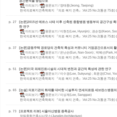
공간분석을 중심으로
미리보기
/
원문보기
/ 정태종(Jeong, Taejong)
한국의료복지건축학회지 『의료·복지 건축』:Vol.25 No.2(통권 75호) (2
p.
27
[논문]2015년 메르스 사태 이후 신축된 종합병원 병동부의 공간구성 
한 연구
미리보기
/
원문보기
/ 이현진(Lee, Hyunjin) ; 권순정(Kwon, Soo
한국의료복지건축학회지 『의료·복지 건축』:Vol.25 No.2(통권 75호) (2
p.
37
[논문]공동주택 경로당의 건축적 특성과 커뮤니티 거점공간으로서의 
미리보기
/
원문보기
/ 은난순(Eun, Nan-Soon) ; 박혜선(Park, H
한국의료복지건축학회지 『의료·복지 건축』:Vol.25 No.2(통권 75호) (2
p.
51
[논문]미국 외래진료시설의 시대적 변천과 공간적 특성에 관한 연구
미리보기
/
원문보기
/ 이수경(Lee, Sukyung) ; 최윤경(Choi, Yo
한국의료복지건축학회지 『의료·복지 건축』:Vol.25 No.2(통권 75호) (2
p.
65
[논설] 의료기관의 화재를 대비한 시설투자
연세의료원 세브란스병원의
미리보기
/
원문보기
/ 이상계(Lee, Sanggae)
한국의료복지건축학회지 『의료·복지 건축』:Vol.25 No.2(통권 75호) (2
p.
73
[프로젝트 리뷰] 서울아산병원 증축공사
정림종합건축사사무소(Junglim Architecture)