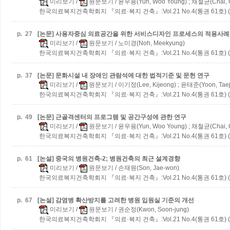
미리보기
/
원문보기
/ 윤우용(Yun, Woo Young) ; 채철균(Chai, 
한국의료복지건축학회지 『의료·복지 건축』:Vol.21 No.4(통권 61호) (2
p.
27
[논문] 사용자중심 의료공간을 위한 서비스디자인 프로세스의 적용사례
미리보기
/
원문보기
/ 노미경(Noh, Meekyung)
한국의료복지건축학회지 『의료·복지 건축』:Vol.21 No.4(통권 61호) (2
p.
37
[논문] 문화시설 내 장애인 관람석에 대한 법적기준 및 문헌 연구
미리보기
/
원문보기
/ 이기정(Lee, Kijeong) ; 윤태준(Yoon, Tae
한국의료복지건축학회지 『의료·복지 건축』:Vol.21 No.4(통권 61호) (2
p.
49
[논문] 근골격센터의 프로그램 및 공간구성에 관한 연구
미리보기
/
원문보기
/ 윤우용(Yun, Woo Young) ; 채철균(Chai, 
한국의료복지건축학회지 『의료·복지 건축』:Vol.21 No.4(통권 61호) (2
p.
61
[논설] 중국의 병원건축-2; 병원건축의 최근 설계경향
미리보기
/
원문보기
/ 손재원(Son, Jae-won)
한국의료복지건축학회지 『의료·복지 건축』:Vol.21 No.4(통권 61호) (2
p.
67
[논설] 감염병 확산방지를 고려한 병원 입원실 기준의 개선
미리보기
/
원문보기
/ 권순정(Kwon, Soon-jung)
한국의료복지건축학회지 『의료·복지 건축』:Vol.21 No.4(통권 61호) (2