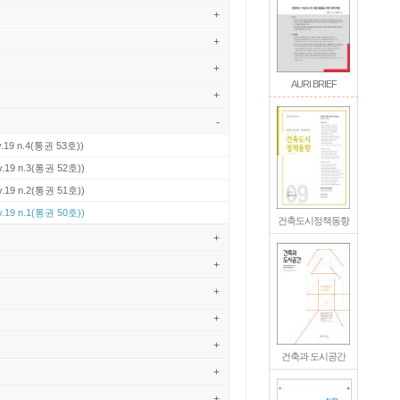
+
+
+
AURI BRIEF
+
-
v.19 n.4(통권 53호))
v.19 n.3(통권 52호))
v.19 n.2(통권 51호))
v.19 n.1(통권 50호))
건축도시정책동향
+
+
+
+
+
건축과 도시공간
+
+