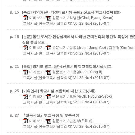
p.
15
[특집] 지역커뮤니티센터로서의 동탄2 신도시 학교시설복합화
미리보기
/
원문보기
/ 최병관(Choi, Byung-Kwan)
교육시설(한국교육시설학회지):Vol.22 No.4 (2015-07)
p.
15
[논문] 올린 도서관 현상설계에서 나타난 근대건축의 공간적 특성에 관
징을 중심으로
미리보기
/
원문보기
/ 임종엽(Lim, Jong-Yup) ; 김윤겸(Kim Yun
교육시설(한국교육시설학회지):Vol.22 No.4 (2015-07)
p.
21
[특집] 경기도 광교, 동탄2신도시의 학교복합화시설 비교
미리보기
/
원문보기
/ 이용일(Lee, Yong-Il)
교육시설(한국교육시설학회지):Vol.22 No.4 (2015-07)
p.
25
[기획연재] 학교시설 복합화에 대한 소고(小考)
미리보기
/
원문보기
/ 오형석(Oh, Hyoung-Seok)
교육시설(한국교육시설학회지):Vol.22 No.4 (2015-07)
p.
27
『교육시설』투고 규정 및 부속규정
미리보기
/
원문보기
/ 편집부(Editor)
교육시설(한국교육시설학회지):Vol.22 No.4 (2015-07)