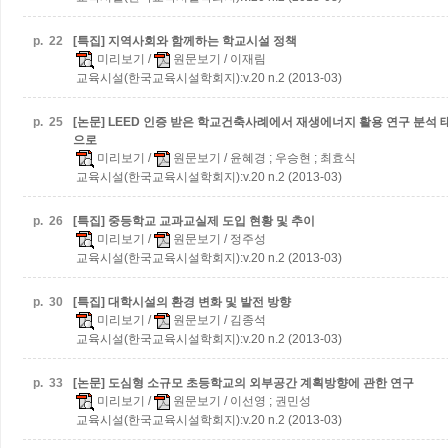
p.
22
[특집] 지역사회와 함께하는 학교시설 정책
미리보기
/
원문보기
/ 이재림
교육시설(한국교육시설학회지):v.20 n.2 (2013-03)
p.
25
[논문] LEED 인증 받은 학교건축사례에서 재생에너지 활용 연구 분석
으로
미리보기
/
원문보기
/ 윤혜경 ; 우승현 ; 최효식
교육시설(한국교육시설학회지):v.20 n.2 (2013-03)
p.
26
[특집] 중등학교 교과교실제 도입 현황 및 추이
미리보기
/
원문보기
/ 정주성
교육시설(한국교육시설학회지):v.20 n.2 (2013-03)
p.
30
[특집] 대학시설의 환경 변화 및 발전 방향
미리보기
/
원문보기
/ 김종석
교육시설(한국교육시설학회지):v.20 n.2 (2013-03)
p.
33
[논문] 도심형 소규모 초등학교의 외부공간 계획방향에 관한 연구
미리보기
/
원문보기
/ 이선영 ; 권민성
교육시설(한국교육시설학회지):v.20 n.2 (2013-03)