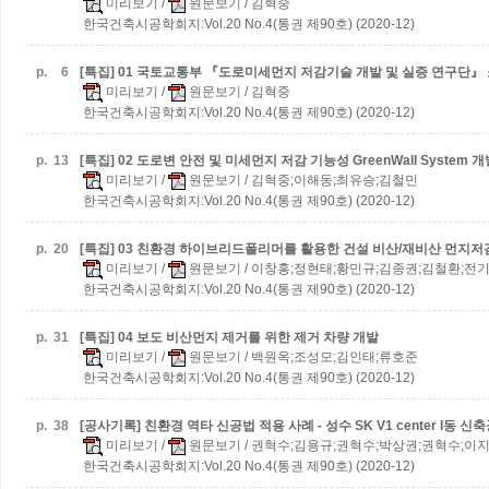
미리보기
/
원문보기
/ 김혁중
한국건축시공학회지:Vol.20 No.4(통권 제90호) (2020-12)
p.
6
[특집] 01 국토교통부 『도로미세먼지 저감기술 개발 및 실증 연구단』
미리보기
/
원문보기
/ 김혁중
한국건축시공학회지:Vol.20 No.4(통권 제90호) (2020-12)
p.
13
[특집] 02 도로변 안전 및 미세먼지 저감 기능성 GreenWall System 
미리보기
/
원문보기
/ 김혁중;이해동;최유승;김철민
한국건축시공학회지:Vol.20 No.4(통권 제90호) (2020-12)
p.
20
[특집] 03 친환경 하이브리드폴리머를 활용한 건설 비산/재비산 먼지저
미리보기
/
원문보기
/ 이창홍;정현태;황민규;김종권;김철환;전
한국건축시공학회지:Vol.20 No.4(통권 제90호) (2020-12)
p.
31
[특집] 04 보도 비산먼지 제거를 위한 제거 차량 개발
미리보기
/
원문보기
/ 백원옥;조성모;김인태;류호준
한국건축시공학회지:Vol.20 No.4(통권 제90호) (2020-12)
p.
38
[공사기록] 친환경 역타 신공법 적용 사례 - 성수 SK V1 center I동 신
미리보기
/
원문보기
/ 권혁수;김용규;권혁수;박상권;권혁수;이
한국건축시공학회지:Vol.20 No.4(통권 제90호) (2020-12)