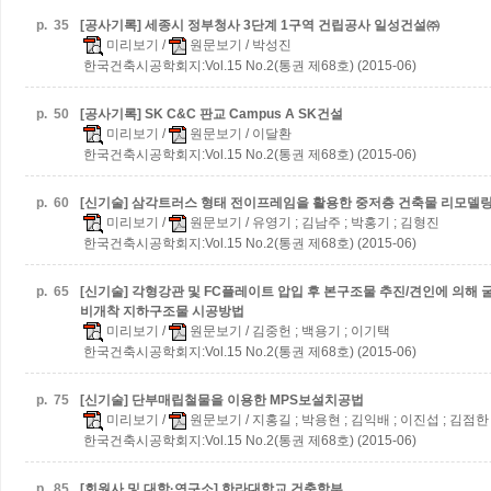
p.
35
[공사기록] 세종시 정부청사 3단계 1구역 건립공사
일성건설㈜
미리보기
/
원문보기
/ 박성진
한국건축시공학회지:Vol.15 No.2(통권 제68호) (2015-06)
p.
50
[공사기록] SK C&C 판교 Campus A
SK건설
미리보기
/
원문보기
/ 이달환
한국건축시공학회지:Vol.15 No.2(통권 제68호) (2015-06)
p.
60
[신기술] 삼각트러스 형태 전이프레임을 활용한 중저층 건축물 리모델링
미리보기
/
원문보기
/ 유영기 ; 김남주 ; 박홍기 ; 김형진
한국건축시공학회지:Vol.15 No.2(통권 제68호) (2015-06)
p.
65
[신기술] 각형강관 및 FC플레이트 압입 후 본구조물 추진/견인에 의해
비개착 지하구조물 시공방법
미리보기
/
원문보기
/ 김중헌 ; 백용기 ; 이기택
한국건축시공학회지:Vol.15 No.2(통권 제68호) (2015-06)
p.
75
[신기술] 단부매립철물을 이용한 MPS보설치공법
미리보기
/
원문보기
/ 지홍길 ; 박용현 ; 김익배 ; 이진섭 ; 김점한
한국건축시공학회지:Vol.15 No.2(통권 제68호) (2015-06)
p.
85
[회원사 및 대학·연구소] 한라대학교 건축학부