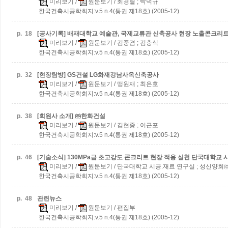
미리보기
/
원문보기
/ 최경렬 ; 박덕규
한국건축시공학회지:v.5 n.4(통권 제18호) (2005-12)
p.
18
[공사기록] 배재대학교 예술관, 국제교류관 신축공사 현장
노출콘크리트
미리보기
/
원문보기
/ 김중겸 ; 김충식
한국건축시공학회지:v.5 n.4(통권 제18호) (2005-12)
p.
32
[현장탐방] GS건설 LG화재강남사옥신축공사
미리보기
/
원문보기
/ 맹원재 ; 최은호
한국건축시공학회지:v.5 n.4(통권 제18호) (2005-12)
p.
38
[회원사 소개] ㈜한화건설
미리보기
/
원문보기
/ 김현중 ; 이근포
한국건축시공학회지:v.5 n.4(통권 제18호) (2005-12)
p.
46
[기술소식] 130MPa급 초고강도 콘크리트 현장 적용 실천
단국대학교 
미리보기
/
원문보기
/ 단국대학교 시공.재료 연구실 ; 성신양회
한국건축시공학회지:v.5 n.4(통권 제18호) (2005-12)
p.
48
관련뉴스
미리보기
/
원문보기
/ 편집부
한국건축시공학회지:v.5 n.4(통권 제18호) (2005-12)