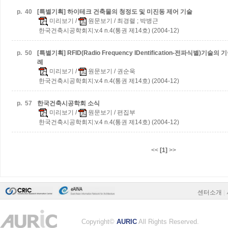
p.
40
[특별기획] 하이테크 건축물의 청정도 및 미진동 제어 기술
미리보기
/
원문보기
/ 최경렬 ; 박병근
한국건축시공학회지:v.4 n.4(통권 제14호) (2004-12)
p.
50
[특별기획] RFID(Radio Frequency IDentification-전파식별)
례
미리보기
/
원문보기
/ 권순욱
한국건축시공학회지:v.4 n.4(통권 제14호) (2004-12)
p.
57
한국건축시공학회 소식
미리보기
/
원문보기
/ 편집부
한국건축시공학회지:v.4 n.4(통권 제14호) (2004-12)
<<
[1]
>>
센터소개
|
Copyright©
AURIC
All Rights Reserved.