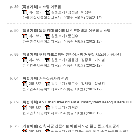
p.
39
[특별기획] 시스템 거푸집
미리보기
/
원문보기
/ 정성철 ; 이상수
한국건축시공학회지:v.2 n.4(통권 제6호) (2002-12)
p.
50
[특별기획] 목동 현대 하이페리온 코어벽체 거푸집 시스템
미리보기
/
원문보기
/ 문인수
한국건축시공학회지:v.2 n.4(통권 제6호) (2002-12)
p.
55
[특별기획] 구의 아크로리버 현장에서의 거푸집 시스템 시공사례
미리보기
/
원문보기
/ 김동진 ; 김종욱 ; 이도범
한국건축시공학회지:v.2 n.4(통권 제6호) (2002-12)
p.
64
[특별기획] 거푸집공사의 전망
미리보기
/
원문보기
/ 정근호 ; 정재영 ; 정상진
한국건축시공학회지:v.2 n.4(통권 제6호) (2002-12)
p.
69
[특별기획] Abu Dhabi Investment Authority New Headquarters Buil
미리보기
/
원문보기
/ 김경준
한국건축시공학회지:v.2 n.4(통권 제6호) (2002-12)
p.
75
[기술해설] 건축 시공 전문기술 해설
제 5 편 철근 콘크리트 공사
미리보기
/
원문보기
/ 한국건축시공학회 기술교육분과 위원회