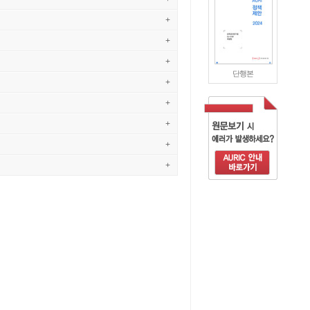
+
+
+
단행본
+
+
+
+
+