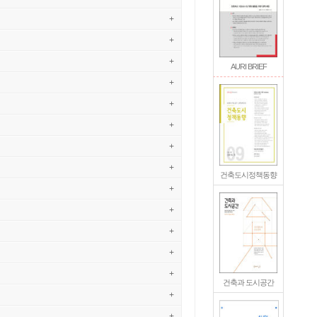
+
+
+
AURI BRIEF
+
+
+
+
+
건축도시정책동향
+
+
+
+
+
건축과 도시공간
+
+