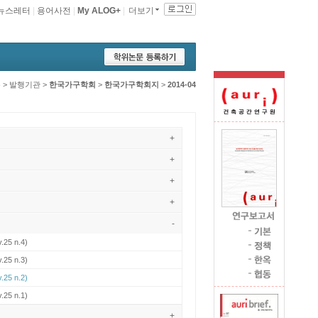
뉴스레터
|
용어사전
|
My ALOG+
|
더보기
홈
>
발행기관
>
한국가구학회
>
한국가구학회지
>
2014-04
+
+
+
+
-
.25 n.4)
.25 n.3)
.25 n.2)
.25 n.1)
+