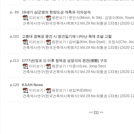
p.
89
18세기 삼군영의 한양도성 개축과 각자성석
미리보기
/
원문보기
/ 문인식(Moon, In Sik) ; 김영수(Kim, Young
건축역사연구(한국건축역사학회지):Vol.29 No.6(통권 133호) (2020-12
p.
101
고종대 경복궁 중건 시 영건일기에 나타난 목재 조달 고찰
미리보기
/
원문보기
/ 김버들(Kim, Bue-Dyel) ; 조정식(Cho, Jeo
건축역사연구(한국건축역사학회지):Vol.29 No.6(통권 133호) (2020-12
p.
113
1777년(정조 1) 이후 창덕궁 성정각의 편전(便殿) 구조
미리보기
/
원문보기
/ 이종서(Lee, Jong-Seo)
건축역사연구(한국건축역사학회지):Vol.29 No.6(통권 133호) (2020-12
p.
129
KAAH News
미리보기
/
원문보기
/ 편집부(Editor)
건축역사연구(한국건축역사학회지):Vol.29 No.6(통권 133호) (2020-12
<<
[1]
>>