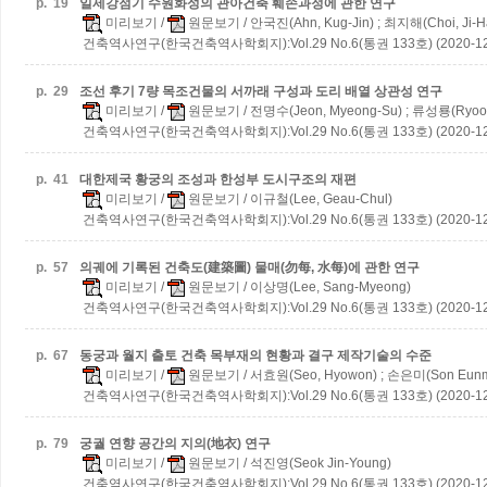
p.
19
일제강점기 수원화성의 관아건축 훼손과정에 관한 연구
미리보기
/
원문보기
/ 안국진(Ahn, Kug-Jin) ; 최지해(Choi, Ji-H
건축역사연구(한국건축역사학회지):Vol.29 No.6(통권 133호) (2020-12
p.
29
조선 후기 7량 목조건물의 서까래 구성과 도리 배열 상관성 연구
미리보기
/
원문보기
/ 전명수(Jeon, Myeong-Su) ; 류성룡(Ryoo,
건축역사연구(한국건축역사학회지):Vol.29 No.6(통권 133호) (2020-12
p.
41
대한제국 황궁의 조성과 한성부 도시구조의 재편
미리보기
/
원문보기
/ 이규철(Lee, Geau-Chul)
건축역사연구(한국건축역사학회지):Vol.29 No.6(통권 133호) (2020-12
p.
57
의궤에 기록된 건축도(建築圖) 물매(勿每, 水每)에 관한 연구
미리보기
/
원문보기
/ 이상명(Lee, Sang-Myeong)
건축역사연구(한국건축역사학회지):Vol.29 No.6(통권 133호) (2020-12
p.
67
동궁과 월지 출토 건축 목부재의 현황과 결구 제작기술의 수준
미리보기
/
원문보기
/ 서효원(Seo, Hyowon) ; 손은미(Son Eunm
건축역사연구(한국건축역사학회지):Vol.29 No.6(통권 133호) (2020-12
p.
79
궁궐 연향 공간의 지의(地衣) 연구
미리보기
/
원문보기
/ 석진영(Seok Jin-Young)
건축역사연구(한국건축역사학회지):Vol.29 No.6(통권 133호) (2020-12