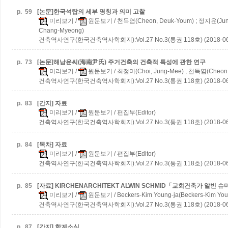
p.
59
[논문]한국석탑의 세부 명칭과 의미 고찰
미리보기
/
원문보기
/ 천득염(Cheon, Deuk-Youm) ; 정지윤(Jung
Chang-Myeong)
건축역사연구(한국건축역사학회지):Vol.27 No.3(통권 118호) (2018-06
p.
73
[논문]해남윤씨(海南尹氏) 주거건축의 건축적 특성에 관한 연구
미리보기
/
원문보기
/ 최정미(Choi, Jung-Mee) ; 천득염(Cheon,
건축역사연구(한국건축역사학회지):Vol.27 No.3(통권 118호) (2018-06
p.
83
[간지] 자료
미리보기
/
원문보기
/ 편집부(Editor)
건축역사연구(한국건축역사학회지):Vol.27 No.3(통권 118호) (2018-06
p.
84
[목차] 자료
미리보기
/
원문보기
/ 편집부(Editor)
건축역사연구(한국건축역사학회지):Vol.27 No.3(통권 118호) (2018-06
p.
85
[자료] KIRCHENARCHITEKT ALWIN SCHMID「교회건축가 알빈
미리보기
/
원문보기
/ Beckers-Kim Young-ja(Beckers-Kim You
건축역사연구(한국건축역사학회지):Vol.27 No.3(통권 118호) (2018-06
p.
87
[간지] 학계소식