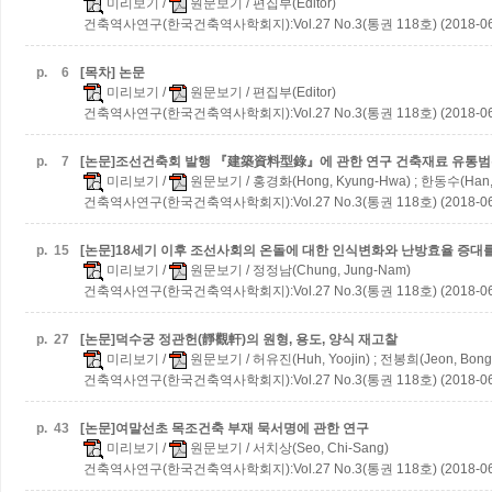
미리보기
/
원문보기
/ 편집부(Editor)
건축역사연구(한국건축역사학회지):Vol.27 No.3(통권 118호) (2018-06
p.
6
[목차] 논문
미리보기
/
원문보기
/ 편집부(Editor)
건축역사연구(한국건축역사학회지):Vol.27 No.3(통권 118호) (2018-06
p.
7
[논문]조선건축회 발행 『建築資料型錄』에 관한 연구
건축재료 유통범
미리보기
/
원문보기
/ 홍경화(Hong, Kyung-Hwa) ; 한동수(Han,
건축역사연구(한국건축역사학회지):Vol.27 No.3(통권 118호) (2018-06
p.
15
[논문]18세기 이후 조선사회의 온돌에 대한 인식변화와 난방효율 증대
미리보기
/
원문보기
/ 정정남(Chung, Jung-Nam)
건축역사연구(한국건축역사학회지):Vol.27 No.3(통권 118호) (2018-06
p.
27
[논문]덕수궁 정관헌(靜觀軒)의 원형, 용도, 양식 재고찰
미리보기
/
원문보기
/ 허유진(Huh, Yoojin) ; 전봉희(Jeon, Bong
건축역사연구(한국건축역사학회지):Vol.27 No.3(통권 118호) (2018-06
p.
43
[논문]여말선초 목조건축 부재 묵서명에 관한 연구
미리보기
/
원문보기
/ 서치상(Seo, Chi-Sang)
건축역사연구(한국건축역사학회지):Vol.27 No.3(통권 118호) (2018-06