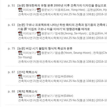
p.
51
[논문] 현대한옥의 유형 분류
2000년 이후 건축가의 디자인을 중심으로
미리보기
/
원문보기
/ 이용희(Lee, Yong-Hee) ; 김현섭(Kim, Hy
건축역사연구(한국건축역사학회지):Vol.25 No.5(통권 108호) (2016-10
p.
63
[논문] 구르나 프로젝트에 나타난 하싼 화티의 건축과 정기용의 건축에
기용 譯 '이집트 구르나 마을 이야기'의 영향관계를 매개로
미리보기
/
원문보기
/ 정세현(Jeong, Se-Hyun) ; 김현섭(Kim, H
건축역사연구(한국건축역사학회지):Vol.25 No.5(통권 108호) (2016-10
p.
75
[논문] 버강 시기 불탑의 형식적 특성과 분류
미리보기
/
원문보기
/ 염승훈(Yeom, Seung-Hoon) ; 천득염(Che
So-Young)
건축역사연구(한국건축역사학회지):Vol.25 No.5(통권 108호) (2016-10
p.
87
[간지] 학회소식
미리보기
/
원문보기
/ 편집부(Editor)
건축역사연구(한국건축역사학회지):Vol.25 No.5(통권 108호) (2016-10
p.
88
[목차] 학회소식
미리보기
/
원문보기
/ 편집부(Editor)
건축역사연구(한국건축역사학회지):Vol.25 No.5(통권 108호) (2016-10