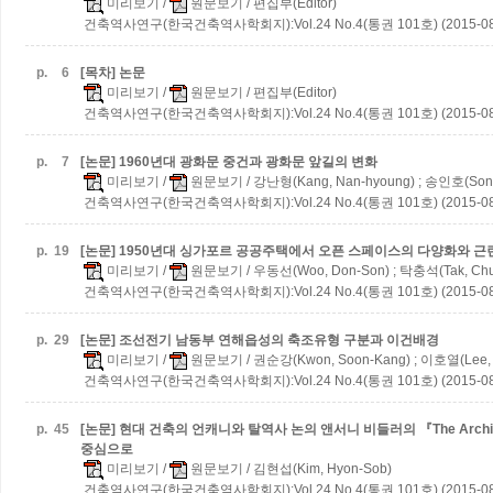
미리보기
/
원문보기
/ 편집부(Editor)
건축역사연구(한국건축역사학회지):Vol.24 No.4(통권 101호) (2015-08
p.
6
[목차] 논문
미리보기
/
원문보기
/ 편집부(Editor)
건축역사연구(한국건축역사학회지):Vol.24 No.4(통권 101호) (2015-08
p.
7
[논문] 1960년대 광화문 중건과 광화문 앞길의 변화
미리보기
/
원문보기
/ 강난형(Kang, Nan-hyoung) ; 송인호(Song
건축역사연구(한국건축역사학회지):Vol.24 No.4(통권 101호) (2015-08
p.
19
[논문] 1950년대 싱가포르 공공주택에서 오픈 스페이스의 다양화와 근
미리보기
/
원문보기
/ 우동선(Woo, Don-Son) ; 탁충석(Tak, Chu
건축역사연구(한국건축역사학회지):Vol.24 No.4(통권 101호) (2015-08
p.
29
[논문] 조선전기 남동부 연해읍성의 축조유형 구분과 이건배경
미리보기
/
원문보기
/ 권순강(Kwon, Soon-Kang) ; 이호열(Lee, 
건축역사연구(한국건축역사학회지):Vol.24 No.4(통권 101호) (2015-08
p.
45
[논문] 현대 건축의 언캐니와 탈역사 논의
앤서니 비들러의 『The Archite
중심으로
미리보기
/
원문보기
/ 김현섭(Kim, Hyon-Sob)
건축역사연구(한국건축역사학회지):Vol.24 No.4(통권 101호) (2015-08