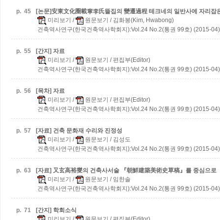
p.
45
[논문]安東文化圈載寧李氏뜰집의 變遷過程
테크네의 일반사에 자리잡은
미리보기
/
원문보기
/ 김화봉(Kim, Hwabong)
건축역사연구(한국건축역사학회지):Vol.24 No.2(통권 99호) (2015-04)
p.
55
[간지] 자료
미리보기
/
원문보기
/ 편집부(Editor)
건축역사연구(한국건축역사학회지):Vol.24 No.2(통권 99호) (2015-04)
p.
56
[목차] 자료
미리보기
/
원문보기
/ 편집부(Editor)
건축역사연구(한국건축역사학회지):Vol.24 No.2(통권 99호) (2015-04)
p.
57
[자료] 건축 문화재 수리와 진정성
미리보기
/
원문보기
/ 김성도
건축역사연구(한국건축역사학회지):Vol.24 No.2(통권 99호) (2015-04)
p.
63
[자료] 又玄高裕燮의 건축사서술
『朝鮮建築美術史草稿』를 중심으로
미리보기
/
원문보기
/ 임한솔
건축역사연구(한국건축역사학회지):Vol.24 No.2(통권 99호) (2015-04)
p.
71
[간지] 학회소식
미리보기
/
원문보기
/ 편집부(Editor)