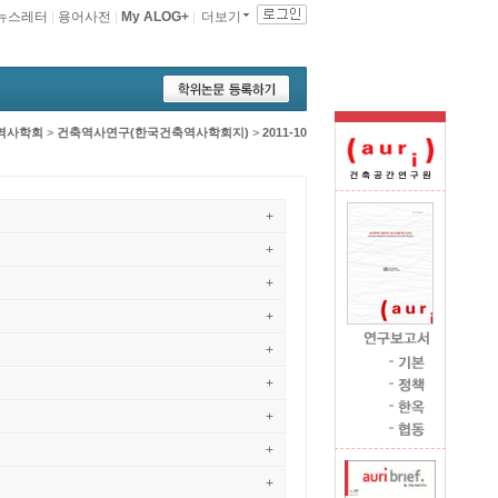
뉴스레터
|
용어사전
|
My ALOG+
|
더보기
역사학회
>
건축역사연구(한국건축역사학회지)
>
2011-10
+
+
+
+
+
+
+
+
+