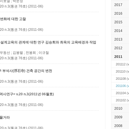
; 이호열 ; 박운정
2017
3(통권 76호) (2011-06)
2016
 변화에 대한 고찰
2015
3(통권 76호) (2011-06)
2014
2013
건축설계교육의 관계에 대한 연구
김승회와 최욱의 교육배경과 작업
2012
 우동선 ; 김봉렬 ; 전봉희 ; 이규철
2011
3(통권 76호) (2011-06)
201112
(v
주 부석사(浮石寺) 건축 공간의 변천
201110
(v
201108
(
3(통권 76호) (2011-06)
201106
(
201104
(
구> v.20 n.3(2011년 06월호)
201102
(
3(통권 76호) (2011-06)
2010
2009
머물거라
2008
3(통권 76호) (2011-06)