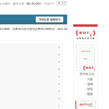
뉴스레터
|
용어사전
|
My ALOG+
|
더보기
역사학회
>
건축역사연구(한국건축역사학회지)
>
2011-06
+
+
+
+
+
+
+
+
+