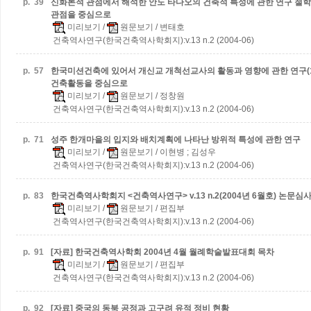
p.
39
신화론적 관점에서 해석한 안도 타다오의 건축적 특성에 관한 연구
철학
관점을 중심으로
미리보기
/
원문보기
/ 변태호
건축역사연구(한국건축역사학회지):v.13 n.2 (2004-06)
p.
57
한국미션건축에 있어서 개신교 개척선교사의 활동과 영향에 관한 연구(
건축활동을 중심으로
미리보기
/
원문보기
/ 정창원
건축역사연구(한국건축역사학회지):v.13 n.2 (2004-06)
p.
71
성주 한개마을의 입지와 배치계획에 나타난 방위적 특성에 관한 연구
미리보기
/
원문보기
/ 이현병 ; 김성우
건축역사연구(한국건축역사학회지):v.13 n.2 (2004-06)
p.
83
한국건축역사학회지 <건축역사연구> v.13 n.2(2004년 6월호) 논문심
미리보기
/
원문보기
/ 편집부
건축역사연구(한국건축역사학회지):v.13 n.2 (2004-06)
p.
91
[자료] 한국건축역사학회 2004년 4월 월례학술발표대회 목차
미리보기
/
원문보기
/ 편집부
건축역사연구(한국건축역사학회지):v.13 n.2 (2004-06)
p.
92
[자료] 중국의 동북 공정과 고구려 유적 정비 현황