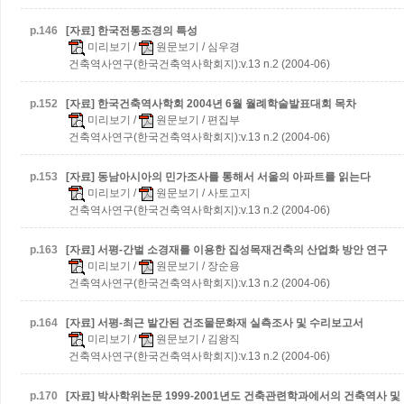
p.
146
[자료] 한국전통조경의 특성
미리보기
/
원문보기
/ 심우경
건축역사연구(한국건축역사학회지):v.13 n.2 (2004-06)
p.
152
[자료] 한국건축역사학회 2004년 6월 월례학술발표대회 목차
미리보기
/
원문보기
/ 편집부
건축역사연구(한국건축역사학회지):v.13 n.2 (2004-06)
p.
153
[자료] 동남아시아의 민가조사를 통해서 서울의 아파트를 읽는다
미리보기
/
원문보기
/ 사토고지
건축역사연구(한국건축역사학회지):v.13 n.2 (2004-06)
p.
163
[자료] 서평-간벌 소경재를 이용한 집성목재건축의 산업화 방안 연구
미리보기
/
원문보기
/ 장순용
건축역사연구(한국건축역사학회지):v.13 n.2 (2004-06)
p.
164
[자료] 서평-최근 발간된 건조물문화재 실측조사 및 수리보고서
미리보기
/
원문보기
/ 김왕직
건축역사연구(한국건축역사학회지):v.13 n.2 (2004-06)
p.
170
[자료] 박사학위논문
1999-2001년도 건축관련학과에서의 건축역사 