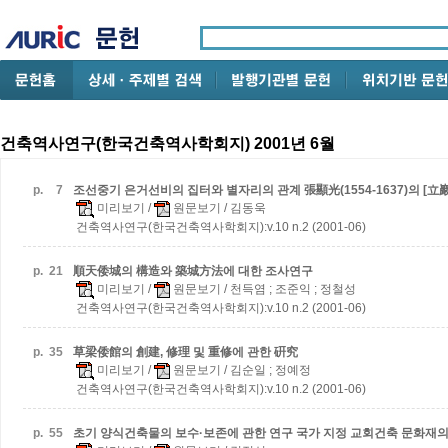
건축역사연구(한국건축역사학회지) 2001년 6월
p.
7
조선중기 은거선비의 집터와 별자리의 관계
張顯光(1554-1637)의 [
미리보기
/
원문보기
/ 김동욱
건축역사연구(한국건축역사학회지):v.10 n.2 (2001-06)
p.
21
順天倭城의 構造와 築城方法에 대한 조사연구
미리보기
/
원문보기
/ 천득염 ; 조준익 ; 정철성
건축역사연구(한국건축역사학회지):v.10 n.2 (2001-06)
p.
35
草梁倭館의 創建, 修理 및 重修에 관한 硏究
미리보기
/
원문보기
/ 김순일 ; 정예정
건축역사연구(한국건축역사학회지):v.10 n.2 (2001-06)
p.
55
초기 양식건축물의 보수·보존에 관한 연구
국가 지정 교회건축 문화재