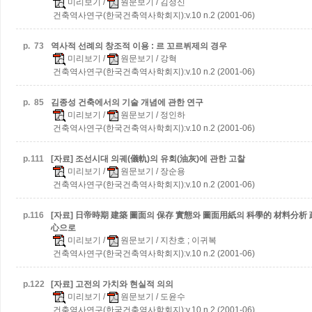
미리보기
/
원문보기
/ 김정신
건축역사연구(한국건축역사학회지):v.10 n.2 (2001-06)
p.
73
역사적 선례의 창조적 이용 : 르 꼬르뷔제의 경우
미리보기
/
원문보기
/ 강혁
건축역사연구(한국건축역사학회지):v.10 n.2 (2001-06)
p.
85
김종성 건축에서의 기술 개념에 관한 연구
미리보기
/
원문보기
/ 정인하
건축역사연구(한국건축역사학회지):v.10 n.2 (2001-06)
p.
111
[자료] 조선시대 의궤(儀軌)의 유회(油灰)에 관한 고찰
미리보기
/
원문보기
/ 장순용
건축역사연구(한국건축역사학회지):v.10 n.2 (2001-06)
p.
116
[자료] 日帝時期 建築 圖面의 保存 實態와 圖面用紙의 科學的 材料分析
心으로
미리보기
/
원문보기
/ 지찬호 ; 이귀복
건축역사연구(한국건축역사학회지):v.10 n.2 (2001-06)
p.
122
[자료] 고전의 가치와 현실적 의의
미리보기
/
원문보기
/ 도윤수
건축역사연구(한국건축역사학회지):v.10 n.2 (2001-06)