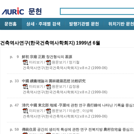
건축역사연구(한국건축역사학회지) 1999년 6월
p.
9
鮮初 宗廟 正殿 창건형식의 基源
미리보기
/
원문보기
/ 정기철
건축역사연구(한국건축역사학회지):v.8 n.2 (1999-06)
p.
33
中國 續畵理論과 園林建築思想 比較硏究
미리보기
/
원문보기
/ 김정용
건축역사연구(한국건축역사학회지):v.8 n.2 (1999-06)
p.
47
淸代 中國 東北部 地域 -字屋에 관한 연구
燕行錄에 나타난 기록을 중심
미리보기
/
원문보기
/ 이승연 ; 이상해
건축역사연구(한국건축역사학회지):v.8 n.2 (1999-06)
p.
59
傳統住居 공간의 생리적 특성에 관한 연구
전북지방 農村住宅을 중심으