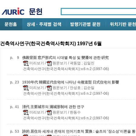
건축역사연구(한국건축역사학회지) 1997년 6월
p.
9
佛殿背面 窓戶形式의 시대별 특성 및 變遷에 관한 硏究
미리보기
/
원문보기
/ 곽동엽 ; 김일진
건축역사연구(한국건축역사학회지):v.6 n.2 (1997-06)
p.
23
1930年代 韓國近代住宅에 나타난 속複道型 日式住宅의 影響
미리보기
/
원문보기
/ 안성호 ; 김순일
건축역사연구(한국건축역사학회지):v.6 n.2 (1997-06)
p.
41
淸代 主要城市의 滿城形制에 관한 연구
미리보기
/
원문보기
/ 한동수
건축역사연구(한국건축역사학회지):v.6 n.2 (1997-06)
p.
53
詩的 居住와 세계내 존재의 언어기호적 置換 : 슐츠의 '장소성'이론을 