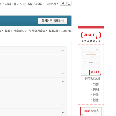
뉴스레터
|
용어사전
|
My ALOG+
|
더보기
역사학회
>
건축역사연구(한국건축역사학회지)
>
1996-06
+
+
+
+
+
+
+
+
+