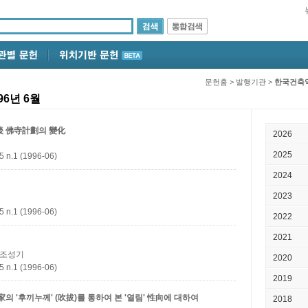
문헌홈
>
발행기관
>
한국건축
6년 6월
後 佛寺計劃의 變化
2026
2025
1 (1996-06)
2024
2023
1 (1996-06)
2022
2021
; 조성기
2020
1 (1996-06)
2019
의 '후끼누께' (吹拔)를 통하여 본 '열림' 性向에 대하여
2018