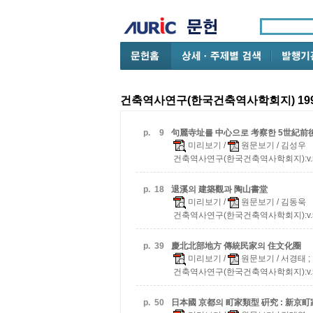
건축역사연구(한국건축역사학회지) 199
p.
9
句麗寺址를 中心으로 考察한 5世紀前
미리보기
/
원문보기
/ 김성우
건축역사연구(한국건축역사학회지):v.5 n.
p.
18
退溪의 建築觀과 陶山書堂
미리보기
/
원문보기
/ 김동욱
건축역사연구(한국건축역사학회지):v.5 n.
p.
39
慶北北部地方 傳統民家의 住文化圈
미리보기
/
원문보기
/ 서경태 
건축역사연구(한국건축역사학회지):v.5 n.
p.
50
日本國 京都의 町家類型 硏究 : 新京町家