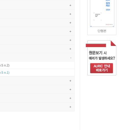
+
+
+
단행본
+
+
+
-
.5 n.2)
.5 n.1)
+
+
+
+