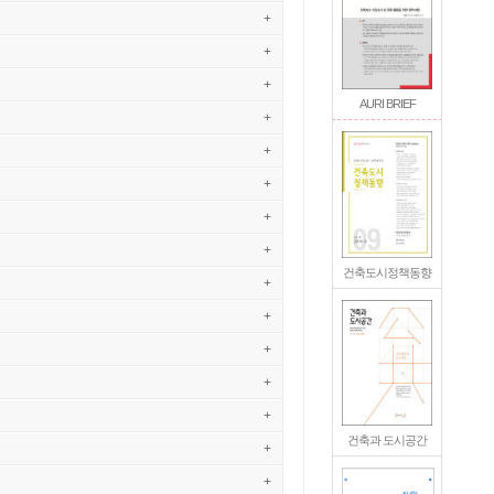
+
+
+
AURI BRIEF
+
+
+
+
+
건축도시정책동향
+
+
+
+
+
건축과 도시공간
+
+