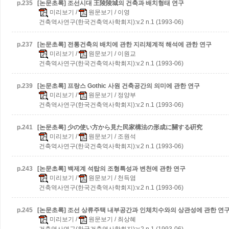
p.
235
[논문초록] 조선시대 王陵陵城의 건축과 배치형태 연구
미리보기
/
원문보기
/ 이영
건축역사연구(한국건축역사학회지):v.2 n.1 (1993-06)
p.
237
[논문초록] 전통건축의 배치에 관한 지리체계적 해석에 관한 연구
미리보기
/
원문보기
/ 이원교
건축역사연구(한국건축역사학회지):v.2 n.1 (1993-06)
p.
239
[논문초록] 프랑스 Gothic 사원 건축공간의 의미에 관한 연구
미리보기
/
원문보기
/ 정양부
건축역사연구(한국건축역사학회지):v.2 n.1 (1993-06)
p.
241
[논문초록] 少の使い方から見た民家構法の形成に關する硏究
미리보기
/
원문보기
/ 조원석
건축역사연구(한국건축역사학회지):v.2 n.1 (1993-06)
p.
243
[논문초록] 백제계 석탑의 조형특성과 변천에 관한 연구
미리보기
/
원문보기
/ 천득염
건축역사연구(한국건축역사학회지):v.2 n.1 (1993-06)
p.
245
[논문초록] 조선 상류주택 내부공간과 인체치수와의 상관성에 관한 연구
미리보기
/
원문보기
/ 최상혜
건축역사연구(한국건축역사학회지):v.2 n.1 (1993-06)