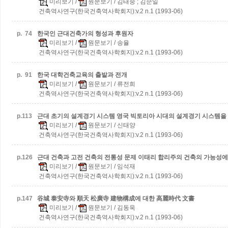
미리보기
/
원문보기
/ 김태중 ; 김순일
건축역사연구(한국건축역사학회지):v.2 n.1 (1993-06)
p.
74
한국인 근대건축가의 형성과 후원자
미리보기
/
원문보기
/ 송율
건축역사연구(한국건축역사학회지):v.2 n.1 (1993-06)
p.
91
한국 대학건축교육의 출발과 전개
미리보기
/
원문보기
/ 류전희
건축역사연구(한국건축역사학회지):v.2 n.1 (1993-06)
p.
113
근대 초기의 설계경기 시스템
영국 빅토리아 시대의 설계경기 시스템을
미리보기
/
원문보기
/ 신태양
건축역사연구(한국건축역사학회지):v.2 n.1 (1993-06)
p.
126
근대 건축과 고전 건축의 전통성 문제
이태리 합리주의 건축의 가능성에
미리보기
/
원문보기
/ 임석재
건축역사연구(한국건축역사학회지):v.2 n.1 (1993-06)
p.
147
谷城 泰安寺와 順天 松廣寺 建物構成에 대한 高麗時代 文書
미리보기
/
원문보기
/ 김동욱
건축역사연구(한국건축역사학회지):v.2 n.1 (1993-06)