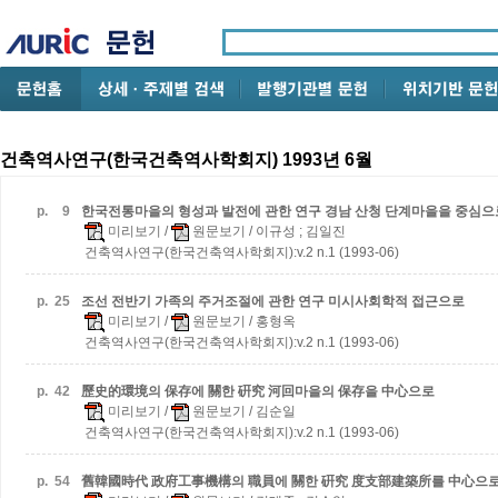
건축역사연구(한국건축역사학회지) 1993년 6월
p.
9
한국전통마을의 형성과 발전에 관한 연구
경남 산청 단계마을을 중심으
미리보기
/
원문보기
/ 이규성 ; 김일진
건축역사연구(한국건축역사학회지):v.2 n.1 (1993-06)
p.
25
조선 전반기 가족의 주거조절에 관한 연구
미시사회학적 접근으로
미리보기
/
원문보기
/ 홍형옥
건축역사연구(한국건축역사학회지):v.2 n.1 (1993-06)
p.
42
歷史的環境의 保存에 關한 硏究
河回마을의 保存을 中心으로
미리보기
/
원문보기
/ 김순일
건축역사연구(한국건축역사학회지):v.2 n.1 (1993-06)
p.
54
舊韓國時代 政府工事機構의 職員에 關한 硏究
度支部建築所를 中心으