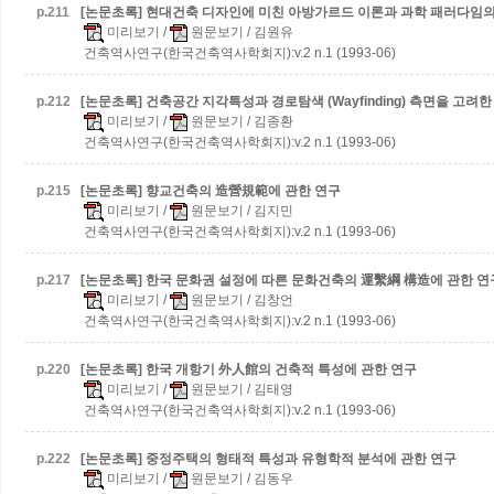
p.
211
[논문초록] 현대건축 디자인에 미친 아방가르드 이론과 과학 패러다임의
미리보기
/
원문보기
/ 김원유
건축역사연구(한국건축역사학회지):v.2 n.1 (1993-06)
p.
212
[논문초록] 건축공간 지각특성과 경로탐색 (Wayfinding) 측면을 고려
미리보기
/
원문보기
/ 김종환
건축역사연구(한국건축역사학회지):v.2 n.1 (1993-06)
p.
215
[논문초록] 향교건축의 造營規範에 관한 연구
미리보기
/
원문보기
/ 김지민
건축역사연구(한국건축역사학회지):v.2 n.1 (1993-06)
p.
217
[논문초록] 한국 문화권 설정에 따른 문화건축의 運繫綱 構造에 관한 연
미리보기
/
원문보기
/ 김창언
건축역사연구(한국건축역사학회지):v.2 n.1 (1993-06)
p.
220
[논문초록] 한국 개항기 外人館의 건축적 특성에 관한 연구
미리보기
/
원문보기
/ 김태영
건축역사연구(한국건축역사학회지):v.2 n.1 (1993-06)
p.
222
[논문초록] 중정주택의 형태적 특성과 유형학적 분석에 관한 연구
미리보기
/
원문보기
/ 김동우