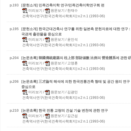
p.
193
[문헌소개] 민족건축미학 연구/민족건축미학연구회 편
미리보기
/
원문보기
/ 한재수
건축역사연구(한국건축역사학회지):v.2 n.1 (1993-06)
p.
195
[문헌소개] 한국근대건축사 연구를 위한 일본측 문헌자료에 대한 연구 
국관계 출판물을 중심으로
미리보기
/
원문보기
/ 윤인석
건축역사연구(한국건축역사학회지):v.2 n.1 (1993-06)
p.
204
[논문초록] 韓國傳統建築의 柱上部 部財値數 比例의 營造體系에 관한 
미리보기
/
원문보기
/ 고영훈
건축역사연구(한국건축역사학회지):v.2 n.1 (1993-06)
p.
206
[논문초록] 三才論적 해석에 의한 한국전통건축 형태 및 공간 원리 연구
중심으로
미리보기
/
원문보기
/ 김광민
건축역사연구(한국건축역사학회지):v.2 n.1 (1993-06)
p.
210
[논문초록] 한국 전통 교량의 건설 기술 변천에 관한 연구
미리보기
/
원문보기
/ 김근섭
건축역사연구(한국건축역사학회지):v.2 n.1 (1993-06)