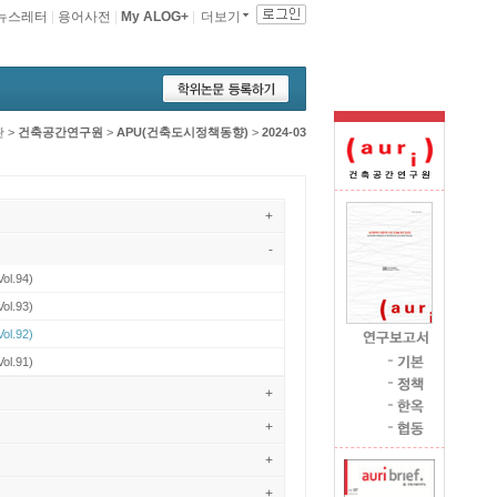
뉴스레터
|
용어사전
|
My ALOG+
|
더보기
관
>
건축공간연구원
>
APU(건축도시정책동향)
>
2024-03
+
-
ol.94)
ol.93)
ol.92)
ol.91)
+
+
+
+