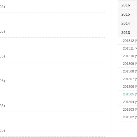
2016
05)
2015
2014
05)
2013
201312
(V
201311
(V
05)
201310
(V
201309
(V
201308
(V
201307
(V
05)
201306
(V
201305
(V
201304
(V
05)
201303
(V
201302
(V
05)