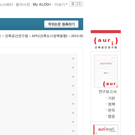
뉴스레터
|
용어사전
|
My ALOG+
|
더보기
관
>
건축공간연구원
>
APU(건축도시정책동향)
>
2013-05
+
+
+
+
+
+
+
+
+