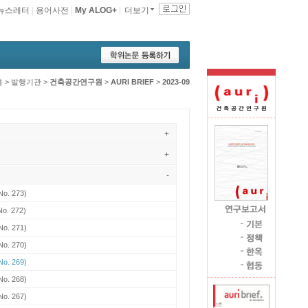
뉴스레터
|
용어사전
|
My ALOG+
|
더보기
홈
>
발행기관
>
건축공간연구원
>
AURI BRIEF
>
2023-09
+
+
-
No. 273)
o. 272)
No. 271)
No. 270)
No. 269)
No. 268)
No. 267)