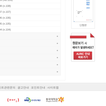
09
(No.109)
08
(n.108)
07
(n.107)
06
(n.106)
05
(n.105)
단행본
04
(n.104)
+
+
+
+
+
+
이트관련문의
|
광고안내
|
포인트안내
|
사이트맵