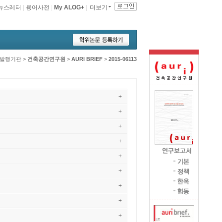
뉴스레터
|
용어사전
|
My ALOG+
|
더보기
발행기관
>
건축공간연구원
>
AURI BRIEF
>
2015-06113
+
+
+
+
+
+
+
+
+