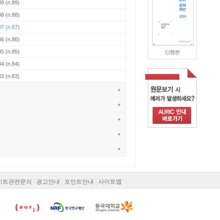
89
(n.89)
88
(n.88)
87
(n.87)
86
(n.86)
85
(n.85)
단행본
84
(n.84)
83
(n.83)
+
+
+
+
+
이트관련문의
|
광고안내
|
포인트안내
|
사이트맵