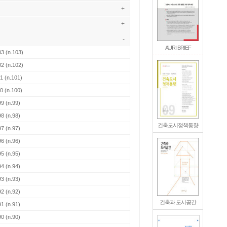
+
+
-
AURI BRIEF
03
(n.103)
02
(n.102)
01
(n.101)
00
(n.100)
99
(n.99)
98
(n.98)
건축도시정책동향
97
(n.97)
96
(n.96)
95
(n.95)
94
(n.94)
93
(n.93)
92
(n.92)
건축과 도시공간
91
(n.91)
90
(n.90)