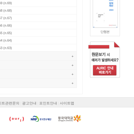
69
(n.69)
68
(n.68)
67
(n.67)
66
(n.66)
단행본
65
(n.65)
64
(n.64)
63
(n.63)
+
+
+
+
이트관련문의
|
광고안내
|
포인트안내
|
사이트맵