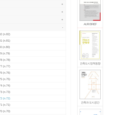
+
+
+
AURI BRIEF
-
82
(n.82)
81
(n.81)
80
(n.80)
79
(n.79)
78
(n.78)
건축도시정책동향
77
(n.77)
76
(n.76)
75
(n.75)
74
(n.74)
73
(n.73)
72
(n.72)
건축과 도시공간
71
(n.71)
70
(n.70)