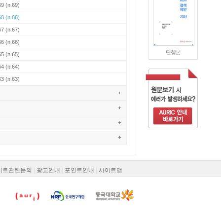
69
(n.69)
68
(n.68)
67
(n.67)
66
(n.66)
단행본
65
(n.65)
64
(n.64)
63
(n.63)
+
+
+
+
이트관련문의
|
광고안내
|
포인트안내
|
사이트맵