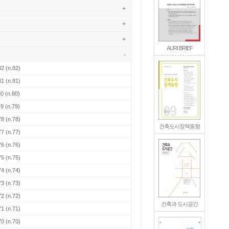
+
+
+
AURI BRIEF
-
82
(n.82)
81
(n.81)
80
(n.80)
79
(n.79)
78
(n.78)
건축도시정책동향
77
(n.77)
76
(n.76)
75
(n.75)
74
(n.74)
73
(n.73)
72
(n.72)
건축과 도시공간
71
(n.71)
70
(n.70)