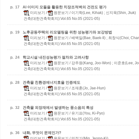
p.
17
AI 이미지 모듈을 활용한 치장조적벽의 건전도 평가
미리보기
/
원문보기
/ 이기학(Lee, Kihak) ; 신지욱(Shin, Jiuk)
건축(대한건축학회지):Vol.65 No.05 (2021-05)
p.
19
노후공동주택의 리모델링을 위한 성능평가와 보강방법
미리보기
/
원문보기
/ 배백일(Bae, Baek-Il) ; 최창식(Choi, Chan
건축(대한건축학회지):Vol.65 No.05 (2021-05)
p.
24
학교시설 내진성능평가 절차와 고려사항
미리보기
/
원문보기
/ 강주원(Kang, Joo-Won) ; 이준호(Lee, Jo
건축(대한건축학회지):Vol.65 No.05 (2021-05)
p.
28
건축물 친환경에너지효율 인증제도
미리보기
/
원문보기
/ 조재훈(Jo, Jae-Hun)
건축(대한건축학회지):Vol.65 No.05 (2021-05)
p.
32
건축물 외장재에서 발생하는 풍소음의 특성
미리보기
/
원문보기
/ 유기표(You, Ki-Pyo)
건축(대한건축학회지):Vol.65 No.05 (2021-05)
p.
36
내화, 무엇이 문제인가?
미리보기
/
원문보기
/ 민정기(Min, Jeong-Ki)