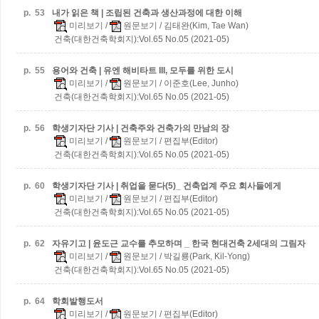
p.
53
내가 읽은 책 | 조립된 건축과 생산과정에 대한 이해
미리보기
/
원문보기
/ 김태완(Kim, Tae Wan)
건축(대한건축학회지):Vol.65 No.05 (2021-05)
p.
55
용어와 건축 | 유엔 해비타트 III, 모두를 위한 도시
미리보기
/
원문보기
/ 이준호(Lee, Junho)
건축(대한건축학회지):Vol.65 No.05 (2021-05)
p.
56
학생기자단 기사 | 건축주와 건축가의 만남의 장
미리보기
/
원문보기
/ 편집부(Editor)
건축(대한건축학회지):Vol.65 No.05 (2021-05)
p.
60
학생기자단 기사 | 취업을 묻다(5)_ 건축업계 주요 회사들에게
미리보기
/
원문보기
/ 편집부(Editor)
건축(대한건축학회지):Vol.65 No.05 (2021-05)
p.
62
자유기고 | 윤도근 교수를 추모하며 _ 한국 현대건축 2세대의 그림자
미리보기
/
원문보기
/ 박길룡(Park, Kil-Yong)
건축(대한건축학회지):Vol.65 No.05 (2021-05)
p.
64
학회발행도서
미리보기
/
원문보기
/ 편집부(Editor)