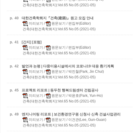
건축(대한건축학회지):Vol.65 No.05 (2021-05)
p.
40
대한건축학회지『건축(建築)』원고 모집 안내
미리보기
/
원문보기
/ 편집부(Editor)
건축(대한건축학회지):Vol.65 No.05 (2021-05)
p.
41
[간지] [포럼]
미리보기
/
원문보기
/ 편집부(Editor)
건축(대한건축학회지):Vol.65 No.05 (2021-05)
p.
42
발언과 논평 | 다중이용시설에서의 코로나19 대응 환기계획
미리보기
/
원문보기
/ 박진철(Park, Jin Chul)
건축(대한건축학회지):Vol.65 No.05 (2021-05)
p.
45
프로젝트 리포트 | 동두천 행복드림센터 건립공사
미리보기
/
원문보기
/ 박윤호(Park, Yun-Ho)
건축(대한건축학회지):Vol.65 No.05 (2021-05)
p.
49
엔지니어링 리포트 | 보건환경연구원 신청사 신축 건설사업관리
미리보기
/
원문보기
/ 이건관(Lee, Gun-Guan)
건축(대한건축학회지):Vol.65 No.05 (2021-05)