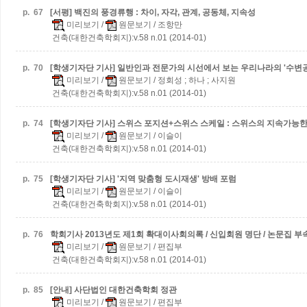
p.
67
[서평] 백진의 풍경류행 : 차이, 자각, 관계, 공동체, 지속성
미리보기
/
원문보기
/ 조항만
건축(대한건축학회지):v.58 n.01 (2014-01)
p.
70
[학생기자단 기사] 일반인과 전문가의 시선에서 보는 우리나라의 '수변
미리보기
/
원문보기
/ 정회성 ; 하나 ; 사지원
건축(대한건축학회지):v.58 n.01 (2014-01)
p.
74
[학생기자단 기사] 스위스 포지션+스위스 스케일 : 스위스의 지속가능한
미리보기
/
원문보기
/ 이슬이
건축(대한건축학회지):v.58 n.01 (2014-01)
p.
75
[학생기자단 기사] '지역 맞춤형 도시재생' 방배 포럼
미리보기
/
원문보기
/ 이슬이
건축(대한건축학회지):v.58 n.01 (2014-01)
p.
76
학회기사
2013년도 제1회 확대이사회의록 / 신입회원 명단 / 논문집 부
미리보기
/
원문보기
/ 편집부
건축(대한건축학회지):v.58 n.01 (2014-01)
p.
85
[안내] 사단법인 대한건축학회 정관
미리보기
/
원문보기
/ 편집부