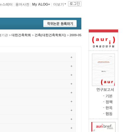
뉴스레터
|
용어사전
|
My ALOG+
|
더보기
행기관
>
대한건축학회
>
건축(대한건축학회지)
>
2009-05
+
+
+
+
+
+
+
+
+