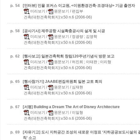
p.
54
[인터뷰] 인물 포커스
이교원, <이원환경건축·조경대상> 기금 출연자
미리보기
/
원문보기
/ 편집부
건축(대한건축학회지):v.50 n.6 (2006-06)
p.
58
[공사기사] 제주공항 시설확충공사의 설계 및 시공
미리보기
/
원문보기
/ 정광량 ; 김영학
건축(대한건축학회지):v.50 n.6 (2006-06)
p.
62
[행사보고] 일본건축학회 창립120주년기념식 방문 보고
미리보기
/
원문보기
/ 허진희 ; 이태완 ; 이리형
건축(대한건축학회지):v.50 n.6 (2006-06)
p.
65
[행사참가기] JAABE편집위원회 일본 교토 회의
미리보기
/
원문보기
/ 심재현
건축(대한건축학회지):v.50 n.6 (2006-06)
p.
67
[서평] Building a Dream
The Art of Disney Architecture
미리보기
/
원문보기
/ 이일형
건축(대한건축학회지):v.50 n.6 (2006-06)
p.
69
[자유기고] 도시 지하공간 조성의 새로운 이정표
‘지하공공보도시설의 결
칙’ 소고