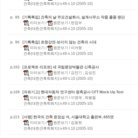
건축(대한건축학회지):v.49 n.10 (2005-10)
p.
89
[기획특집] 건축의 날 주요건설회사, 설계사무소 작품 출품 명단
미리보기
/
원문보기
/ 편집부
건축(대한건축학회지):v.49 n.10 (2005-10)
p.
90
[기획특집] 초청강연-보이지 않는 건축의 시대
미리보기
/
원문보기
/ 이어령
건축(대한건축학회지):v.49 n.10 (2005-10)
p.
102
[프로젝트 리포트] 새 국립중앙박물관 신축공사
미리보기
/
원문보기
/ 김만기 ; 김성진
건축(대한건축학회지):v.49 n.10 (2005-10)
p.
108
[자유기고] 현대자동차 연구센타 증축공사 CFT Mock-Up Test
미리보기
/
원문보기
/ 이명재 ; 최봉철
건축(대한건축학회지):v.49 n.10 (2005-10)
p.
113
[서평] 한국의 건축
윤장섭 저, 서울대학교 출판부, 665면
미리보기
/
원문보기
/ 김동현
건축(대한건축학회지):v.49 n.10 (2005-10)