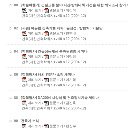
p.
80
[학술여행기] 건설교통 분야 지진/방재대책 개선을 위한 해외조사 참가
미리보기
/
원문보기
/ 이강석
건축(대한건축학회지):v.48 n.12 (2004-12)
p.
82
[서평] 북유럽 건축기행
저자 : 윤장섭 / 발행처 : 기문당
미리보기
/
원문보기
/ 안영배
건축(대한건축학회지):v.48 n.12 (2004-12)
p.
84
[학회행사] 건물성능개선 분과위원회 세미나
미리보기
/
원문보기
/ 이덕영
건축(대한건축학회지):v.48 n.12 (2004-12)
p.
86
[학회행사] 해외 전문가 초청 세미나
미리보기
/
원문보기
/ 이기학
건축(대한건축학회지):v.48 n.12 (2004-12)
p.
88
[학회행사] DA2004 시상식 및 건축정보기술 세미나
미리보기
/
원문보기
/ 김진욱
건축(대한건축학회지):v.48 n.12 (2004-12)
p.
90
건축계 소식
미리보기
/
원문보기
/ 편집부