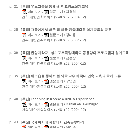
p.
21
[특집] 우노그룹을 통해서 본 프랑스설계교육
미리보기
/
원문보기
/ 김홍일
건축(대한건축학회지):v.48 n.12 (2004-12)
p.
25
[특집] 그들에게서 배운 점
미국 건축대학원 설계교육의 교훈
미리보기
/
원문보기
/ 정태용
건축(대한건축학회지):v.48 n.12 (2004-12)
p.
30
[특집] 한양대학교 - 싱가포르국립대학교 공동강의 프로그램과 설계교
미리보기
/
원문보기
/ 김용승
건축(대한건축학회지):v.48 n.12 (2004-12)
p.
35
[특집] 워크숍을 통해서 본 외국 교수의 국내 건축 교육과 국제 교류
미리보기
/
원문보기
/ 구영민
건축(대한건축학회지):v.48 n.12 (2004-12)
p.
40
[특집] Teaching in Korea: a KNUA Experience
미리보기
/
원문보기
/ Daniel Valle Almagro
건축(대한건축학회지):v.48 n.12 (2004-12)
p.
43
[특집] 국제화시대 지방에서 건축공부하기
미리보기
/
원문보기
/ 이정수