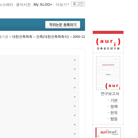
뉴스레터
|
용어사전
|
My ALOG+
|
더보기
행기관
>
대한건축학회
>
건축(대한건축학회지)
>
2000-12
+
+
+
+
+
+
+
+
+