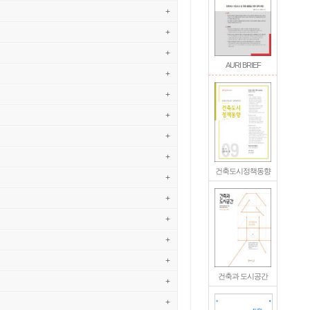
+
+
+
AURI BRIEF
+
+
+
+
+
건축도시정책동향
+
+
+
+
+
건축과 도시공간
+
+