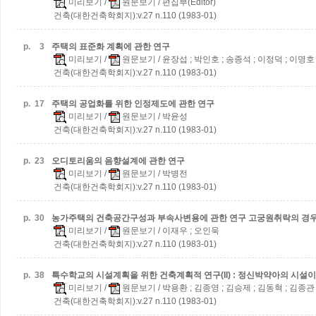
미리보기
/
원문보기
/ 편집부(Editor)
건축(대한건축학회지):v.27 n.110 (1983-01)
p.
3
주택의 표준화 계획에 관한 연구
미리보기
/
원문보기
/ 윤장섭 ; 박인호 ; 송종석 ; 이정덕 ; 이명호
건축(대한건축학회지):v.27 n.110 (1983-01)
p.
17
주택의 공업화를 위한 인정제도에 관한 연구
미리보기
/
원문보기
/ 박윤성
건축(대한건축학회지):v.27 n.110 (1983-01)
p.
23
오디토리움의 음향설계에 관한 연구
미리보기
/
원문보기
/ 박병전
건축(대한건축학회지):v.27 n.110 (1983-01)
p.
30
농가주택의 건축공간구성과 부속사변용에 관한 연구
고궁원취락의 경
미리보기
/
원문보기
/ 이재우 ; 오인욱
건축(대한건축학회지):v.27 n.110 (1983-01)
p.
38
특수학교의 시설계획을 위한 건축계획적 연구(II) : 정신박약아의 시
미리보기
/
원문보기
/ 박용환 ; 김종영 ; 김승제 ; 김동혁 ; 김종관
건축(대한건축학회지):v.27 n.110 (1983-01)