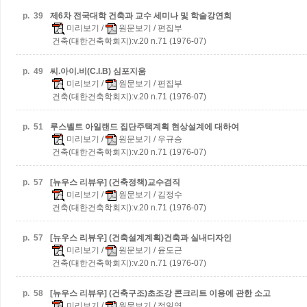
p.
39
제6차 전국대학 건축과 교수 세미나 및 학술강연회
미리보기
/
원문보기
/ 편집부
건축(대한건축학회지):v.20 n.71 (1976-07)
p.
49
씨.아이.비(C.I.B) 심포지움
미리보기
/
원문보기
/ 편집부
건축(대한건축학회지):v.20 n.71 (1976-07)
p.
51
루스벨트 아일랜드 집단주택계획 현상설계에 대하여
미리보기
/
원문보기
/ 우규승
건축(대한건축학회지):v.20 n.71 (1976-07)
p.
57
[뉴우스 리뷰우] (건축정책)교수겸직
미리보기
/
원문보기
/ 김정수
건축(대한건축학회지):v.20 n.71 (1976-07)
p.
57
[뉴우스 리뷰우] (건축설계계획)건축과 실내디자인
미리보기
/
원문보기
/ 윤도근
건축(대한건축학회지):v.20 n.71 (1976-07)
p.
58
[뉴우스 리뷰우] (건축구조)초조강 콘크리트 이용에 관한 소고
미리보기
/
원문보기
/ 정일영