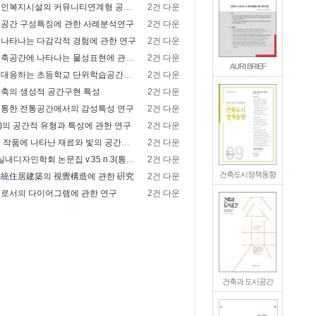
치매전담 노인복지시설의 커뮤니티연계형 공간계획 연구
2건 다운
내공간 구성특징에 관한 사례분석연구
2건 다운
나타나는 다감각적 경험에 관한 연구
2건 다운
쿠마겐코 건축공간에 나타나는 물성표현에 관한 연구
2건 다운
AURI BRIEF
미래교육에 대응하는 초등학교 단위학습공간에 관한 연구
2건 다운
축의 생성적 공간구현 특성
2건 다운
 통한 전통공간에서의 감성특성 연구
2건 다운
p)의 공간적 유형과 특성에 관한 연구
2건 다운
피터 줌터의 작품에 나타난 재료와 빛의 공간적 영향에 관한 연구
2건 다운
[표지] 한국실내디자인학회 논문집 v.35 n.3(통권 176호)
2건 다운
건축도시정책동향
傳統住居建築의 視覺構造에 관한 硏究
2건 다운
구로서의 다이어그램에 관한 연구
2건 다운
건축과 도시공간