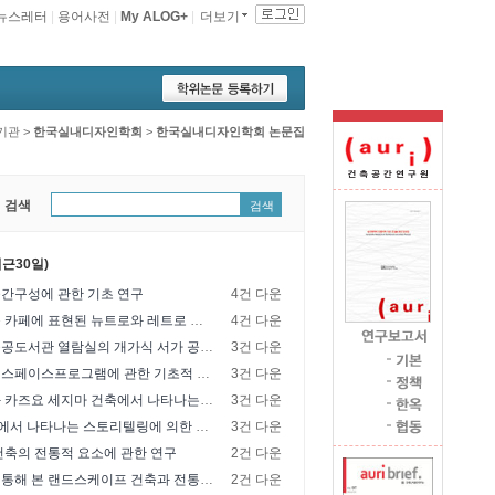
뉴스레터
|
용어사전
|
My ALOG+
|
더보기
기관
>
한국실내디자인학회
>
한국실내디자인학회 논문집
 검색
검색
근30일)
간구성에 관한 기초 연구
4건 다운
성수동 골목 카페에 표현된 뉴트로와 레트로 현상에 대한 비교 연구
4건 다운
부산지역 공공도서관 열람실의 개가식 서가 공간구성 및 가구 배치 특성에 관한 연구
3건 다운
공연시설의 스페이스프로그램에 관한 기초적 연구
3건 다운
렘 쿨하스와 카즈요 세지마 건축에서 나타나는 프로그램의 조직과 공간구성 방법의 비교분석
3건 다운
BIG의 건축에서 나타나는 스토리텔링에 의한 형태생성 프로세스와 표현 특성에 관한 연구
3건 다운
건축의 전통적 요소에 관한 연구
2건 다운
차경이론을 통해 본 랜드스케이프 건축과 전통건축에 나타난 자연도입기법
2건 다운