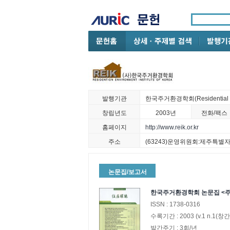
발행기관
한국주거환경학회(Residential Envi
창립년도
2003년
전화/팩스
홈페이지
http://www.reik.or.kr
주소
(63243)운영위원회:제주특
논문집/보고서
한국주거환경학회 논문집 <
ISSN :
1738-0316
수록기간 :
2003
(v.1 n.1(창
발간주기 :
3회/년