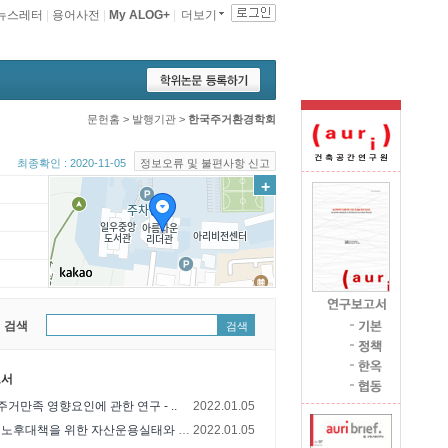
뉴스레터
|
용어사전
|
My ALOG+
|
더보기
문헌홈
>
발행기관
>
한국주거환경학회
최종확인 : 2020-11-05
정보오류 및 불편사항 신고
+
 검색
검색
고서
거만족 영향요인에 관한 연구 - ..
2022.01.05
자영업자의 노후대책을 위한 자산운용실태와 개인..
2022.01.05