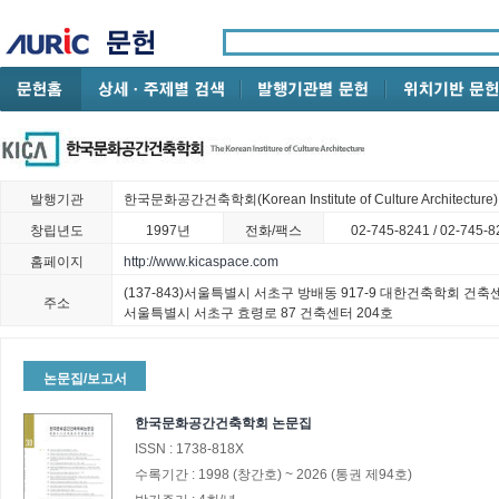
발행기관
한국문화공간건축학회(Korean Institute of Culture Architecture)
창립년도
1997년
전화/팩스
02-745-8241 / 02-745-8
홈페이지
http://www.kicaspace.com
(137-843)서울특별시 서초구 방배동 917-9 대한건축학회 건축
주소
서울특별시 서초구 효령로 87 건축센터 204호
논문집/보고서
한국문화공간건축학회 논문집
ISSN :
1738-818X
수록기간 :
1998
(창간호)
~
2026
(통권 제94호)