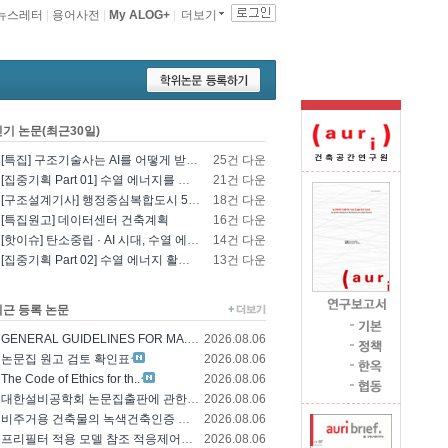
뉴스레터
|
용어사전
|
My ALOG+
|
더보기
인기 논문(최근30일)
[특집] 구조기술사는 AI를 어떻게 받아들일 것인가? - 영국구조기술사회의 AI 및 L..
25건 다운
[집중기획 Part 01] 수열 에너지를 이용한 건물 냉난방 및 데이터센터 냉각
21건 다운
[구조설계기사] 행정중심복합도시 5-1생활권 L5BL 공공주택 건설공사 모듈러 건축물 ..
18건 다운
[특집원고] 데이터센터 건축계획
16건 다운
[핫이슈] 탄소중립 · AI 시대, 수열 에너지 기술의 재조명과 고도화 방향
14건 다운
[집중기획 Part 02] 수열 에너지 활용 기술 및 수열 플랜트 적용
13건 다운
최근 등록 논문
GENERAL GUIDELINES FOR MA..
2026.08.06
논문집 원고 검토 확인표
2026.08.06
The Code of Ethics for th..
2026.08.06
대한설비공학회 논문집출판에 관한 윤리규정
2026.08.06
비주거용 건축물의 녹색건축인증 에너지 및 환경..
2026.08.06
프리필터 적용 모델 참조 적응제어에 의한 가변..
2026.08.06