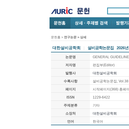
문헌홈
>
연구논문
> 상세
대한설비공학회
|
설비공학논문집
2026년
논문명
GENERAL GUIDELIN
저자명
편집부(Editor)
발행사
대한설비공학회
수록사항
설비공학논문집, Vol.38 No
페이지
시작페이지(368) 총페이
ISSN
1229-6422
주제분류
기타
소장처
대한설비공학회
언어
한국어