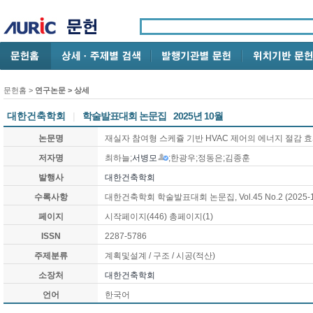
문헌홈
>
연구논문
> 상세
대한건축학회
|
학술발표대회 논문집
2025년 10월
논문명
재실자 참여형 스케쥴 기반 HVAC 제어의 에너지 절감 효
저자명
최하늘;
서병모
;한광우;정동은;김종훈
발행사
대한건축학회
수록사항
대한건축학회 학술발표대회 논문집, Vol.45 No.2 (2025-1
페이지
시작페이지(446) 총페이지(1)
ISSN
2287-5786
주제분류
계획및설계 / 구조 / 시공(적산)
소장처
대한건축학회
언어
한국어