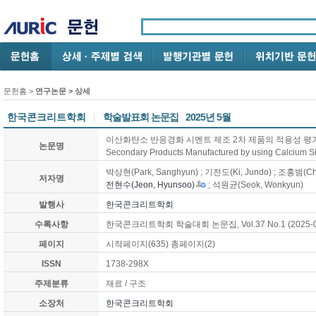
문헌홈
>
연구논문
> 상세
한국콘크리트학회
|
학술발표회 논문집
2025년 5월
이산화탄소 반응경화 시멘트 제조 2차 제품의 적용성 평가 / Evaluat
논문명
Secondary Products Manufactured by using Calciu
박상현(Park, Sanghyun) ; 기전도(Ki, Jundo) ; 조홍범(Ch
저자명
전현수(Jeon, Hyunsoo)
; 석원균(Seok, Wonkyun)
발행사
한국콘크리트학회
수록사항
한국콘크리트학회 학술대회 논문집, Vol.37 No.1 (2025-0
페이지
시작페이지(635) 총페이지(2)
ISSN
1738-298X
주제분류
재료 / 구조
소장처
한국콘크리트학회